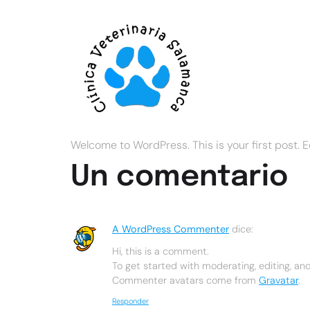
Hello world!
Welcome to WordPress. This is your first post. Edi
Un comentario
A WordPress Commenter
dice:
Hi, this is a comment.
To get started with moderating, editing, a
Commenter avatars come from
Gravatar
.
Responder