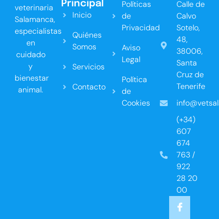
Principal
Políticas
Calle de
veterinaria
Inicio
de
Calvo
Salamanca,
Privacidad
Sotelo,
especialistas
Quiénes
48,
en
Somos
Aviso
38006,
cuidado
Legal
Santa
y
Servicios
Cruz de
bienestar
Política
Tenerife
Contacto
animal.
de
Cookies
info@vetsa
(+34)
607
674
763 /
922
28 20
00