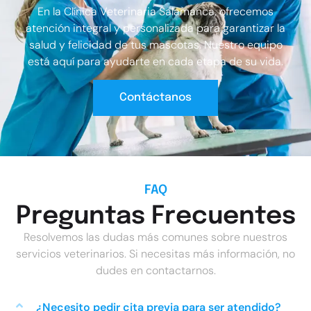
En la Clínica Veterinaria Salamanca, ofrecemos
atención integral y personalizada para garantizar la
salud y felicidad de tus mascotas. Nuestro equipo
está aquí para ayudarte en cada etapa de su vida.
Contáctanos
FAQ
Preguntas Frecuentes
Resolvemos las dudas más comunes sobre nuestros
servicios veterinarios. Si necesitas más información, no
dudes en contactarnos.
¿Necesito pedir cita previa para ser atendido?